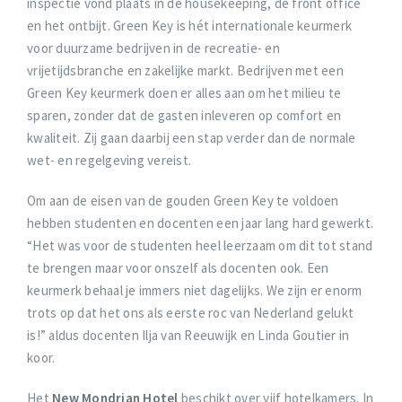
inspectie vond plaats in de housekeeping, de front office
en het ontbijt. Green Key is hét internationale keurmerk
voor duurzame bedrijven in de recreatie- en
vrijetijdsbranche en zakelijke markt. Bedrijven met een
Green Key keurmerk doen er alles aan om het milieu te
sparen, zonder dat de gasten inleveren op comfort en
kwaliteit. Zij gaan daarbij een stap verder dan de normale
wet- en regelgeving vereist.
Om aan de eisen van de gouden Green Key te voldoen
hebben studenten en docenten een jaar lang hard gewerkt.
“Het was voor de studenten heel leerzaam om dit tot stand
te brengen maar voor onszelf als docenten ook. Een
keurmerk behaal je immers niet dagelijks. We zijn er enorm
trots op dat het ons als eerste roc van Nederland gelukt
is!” aldus docenten Ilja van Reeuwijk en Linda Goutier in
koor.
Het
New Mondrian Hotel
beschikt over vijf hotelkamers. In