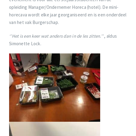
opleiding Manager/Ondernemer Horeca (hotel). De mini-
horecava wordt elke jaar georganiseerd en is een onderdeel
van het vak Burgerschap.
‘’Het is een keer wat anders dan in de les zitten.’’
, aldus
Simonette Lock.