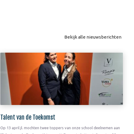
Bekijk alle nieuwsberichten
Talent van de Toekomst
Op 13 april jl. mochten twee toppers van onze school deelnemen aan