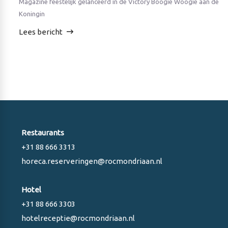
Magazine feestelijk gelanceerd in de Victory Boogie Woogie aan de
Koningin
Lees bericht
Restaurants
+31 88 666 3313
horeca.reserveringen@rocmondriaan.nl
Hotel
+31 88 666 3303
hotelreceptie@rocmondriaan.nl